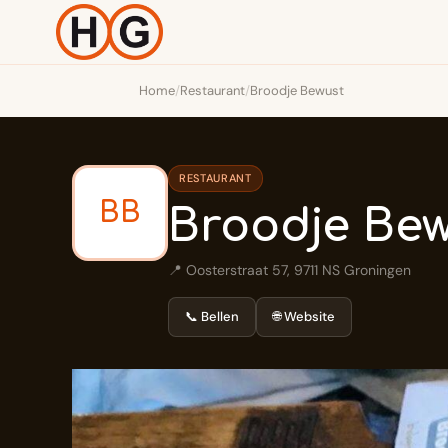
Home
/
Restaurant
/
Broodje Bewust
RESTAURANT
BB
Broodje Be
📍 Oosterstraat 57, 9711 NS Groningen
📞 Bellen
🌐 Website