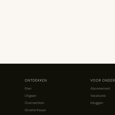
ONTDEKKEN
VOOR ONDER
Eten
Abonnement
Uitgaan
Vacatures
Overnachten
Inloggen
Groene Keuze