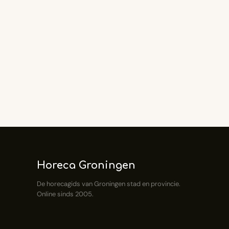
Horeca Groningen
De horecagids van Groningen stad en provincie.
Online sinds 2005.