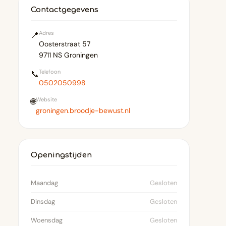
Contactgegevens
Adres
📍
Oosterstraat 57
9711 NS Groningen
Telefoon
📞
0502050998
Website
🌐
groningen.broodje-bewust.nl
Openingstijden
Maandag
Gesloten
Dinsdag
Gesloten
Woensdag
Gesloten