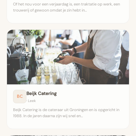
Of het nou voor een verjaardag is, een traktatie op werk, een
trouwerij of gewoon omdat je zin hebt in…
Beijk Catering
BC
· Leek
Beijk Catering is de cateraar uit Groningen en is opgericht in
1988. In de jaren daarna zijn wij snel en…