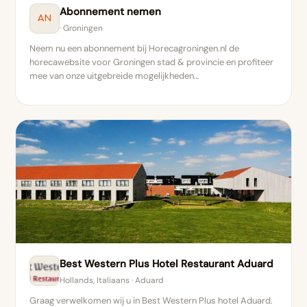
Abonnement nemen
AN
· Groningen
Neem nu een abonnement bij Horecagroningen.nl de
horecawebsite voor Groningen stad & provincie en profiteer
mee van onze uitgebreide mogelijkheden…
Best Western Plus Hotel Restaurant Aduard
Hollands, Italiaans · Aduard
Graag verwelkomen wij u in Best Western Plus hotel Aduard.