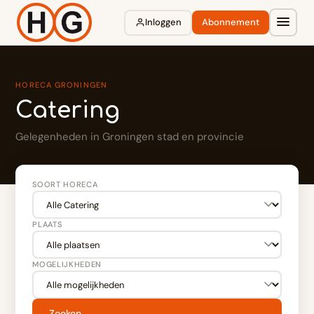
Inloggen
Abonnement
HORECA GRONINGEN
Catering
Gelegenheden in Groningen stad en provincie
SOORT HORECA
PLAATS
MOGELIJKHEDEN
Zoeken