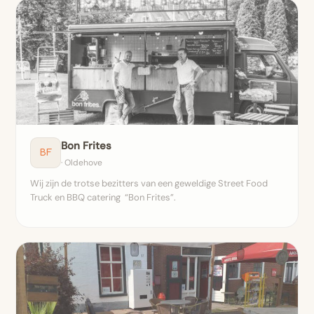
Bon Frites
BF
· Oldehove
Wij zijn de trotse bezitters van een geweldige Street Food
Truck en BBQ catering “Bon Frites”.