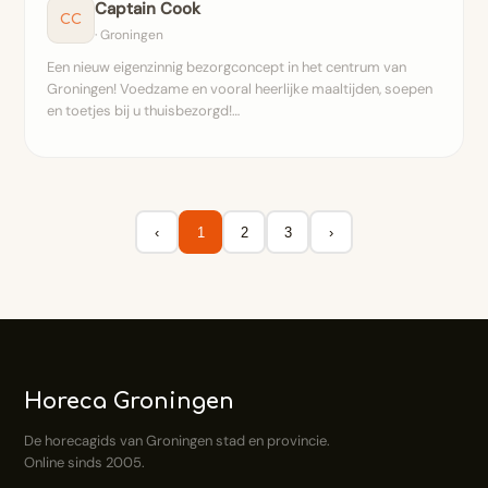
Captain Cook
CC
· Groningen
Een nieuw eigenzinnig bezorgconcept in het centrum van
Groningen! Voedzame en vooral heerlijke maaltijden, soepen
en toetjes bij u thuisbezorgd!…
‹
1
2
3
›
Horeca Groningen
De horecagids van Groningen stad en provincie.
Online sinds 2005.