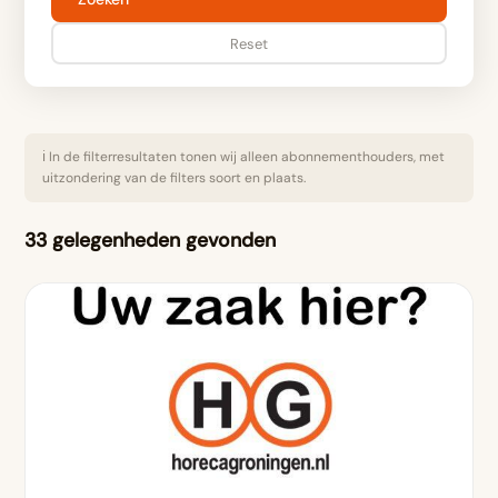
Reset
ℹ️ In de filterresultaten tonen wij alleen abonnementhouders, met
uitzondering van de filters soort en plaats.
33 gelegenheden gevonden