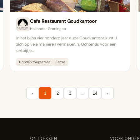
Cafe Restaurant Goudkantoor
Hollands · Groningen
In het bijna vier honderd jaar oude Goudkantoor kunt U
zich op vele manieren vermaken. ’s Ochtends voor een
ontbijtje…
Honden toegestaan
Terras
…
‹
1
2
3
14
›
ONTDEKKEN
VOOR ONDER