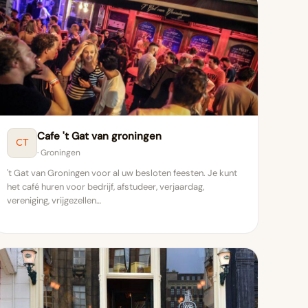
Cafe 't Gat van groningen
CT
· Groningen
't Gat van Groningen voor al uw besloten feesten. Je kunt
het café huren voor bedrijf, afstudeer, verjaardag,
vereniging, vrijgezellen…