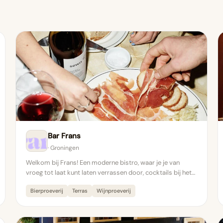
Bar Frans
· Groningen
Welkom bij Frans! Een moderne bistro, waar je je van
vroeg tot laat kunt laten verrassen door, cocktails bij het…
Bierproeverij
Terras
Wijnproeverij