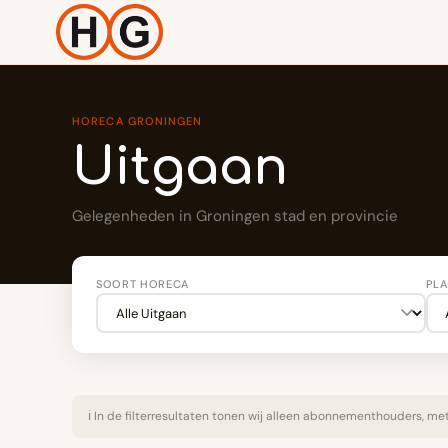
HORECA GRONINGEN
Uitgaan
Gelegenheden in Groningen stad en provincie
SOORT HORECA
PLA
ℹ️ In de filterresultaten tonen wij alleen abonnementhouders, met