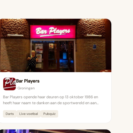
Bar Players
· Groningen
Bar Players opende haar deuren op 13 oktober 1986 en
heeft haar naam te danken aan de sportwereld en aan…
Darts
Live voetbal
Pubquiz