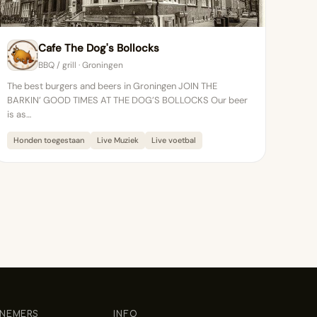
Cafe The Dog's Bollocks
BBQ / grill · Groningen
The best burgers and beers in Groningen JOIN THE
BARKIN’ GOOD TIMES AT THE DOG’S BOLLOCKS Our beer
is as…
Honden toegestaan
Live Muziek
Live voetbal
NEMERS
INFO