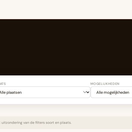
ATS
MOGELIJKHEDEN
 uitzondering van de filters soort en plaats.