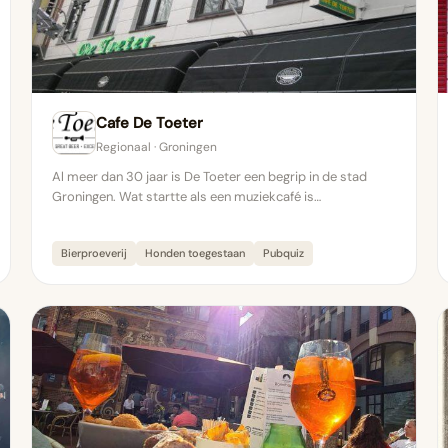
Cafe De Toeter
Regionaal · Groningen
Al meer dan 30 jaar is De Toeter een begrip in de stad
Groningen. Wat startte als een muziekcafé is…
Bierproeverij
Honden toegestaan
Pubquiz