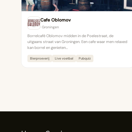
Cafe Oblomov
· Groningen
Borrelcafé Oblomov midden in de Poelestraat, de
uitgaans straat van Groningen. Een cafe waar men relaxed
kan borrel en genieten…
Bierproeverij
Live voetbal
Pubquiz