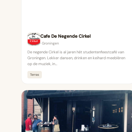
Cafe De Negende Cirkel
· Groningen
De negende Cirkel is al jaren hét studentenfeestcafé van
Groningen. Lekker dansen, drinken en keihard meeblèren
op de muziek, in…
Terras