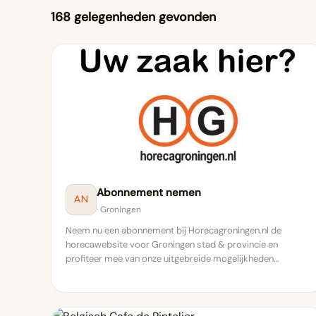
168 gelegenheden gevonden
Abonnement nemen
AN
· Groningen
Neem nu een abonnement bij Horecagroningen.nl de
horecawebsite voor Groningen stad & provincie en
profiteer mee van onze uitgebreide mogelijkheden…