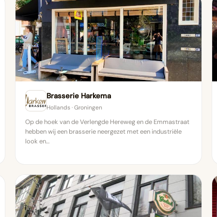
Brasserie Harkema
Hollands · Groningen
Op de hoek van de Verlengde Hereweg en de Emmastraat
hebben wij een brasserie neergezet met een industriële
look en…