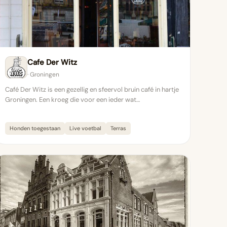
Cafe Der Witz
· Groningen
Café Der Witz is een gezellig en sfeervol bruin café in hartje
Groningen. Een kroeg die voor een ieder wat…
Honden toegestaan
Live voetbal
Terras