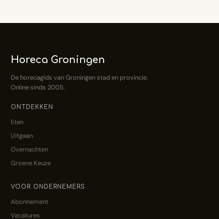
Horeca Groningen
De horecagids van Groningen stad en provincie.
Online sinds 2005.
ONTDEKKEN
Eten
Uitgaan
Overnachten
Groene Keuze
VOOR ONDERNEMERS
Abonnement
Vacatures