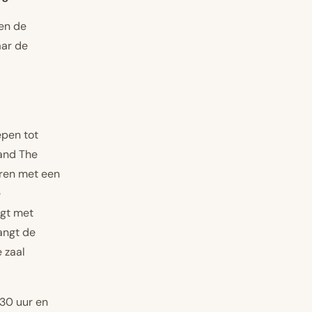
en
de
aar de
epen tot
band The
ren met een
e
jgt met
angt de
 zaal
.30 uur en