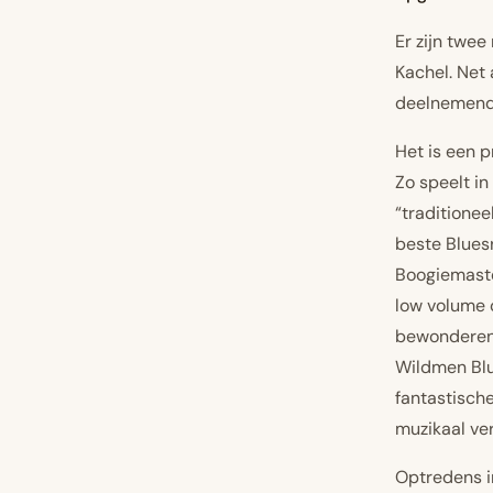
Er zijn twe
Kachel
. Net
deelnemende
Het is een 
Zo speelt in
“traditionee
beste Blues
Boogiemaste
low volume o
bewonderen,
Wildmen Blu
fantastische
muzikaal ve
Optredens i