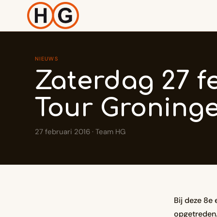
NIEUWS
Zaterdag 27 f
Tour Groninge
27 februari 2016 · Team HG
Bij deze 8e
opgetreden.