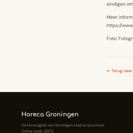
eindigen om 
Meer inform
https://www
Foto:
Fotogr
← Terug naar 
Horeca Groningen
De horecagids van Groningen stad en provincie.
Online sinds 2005.