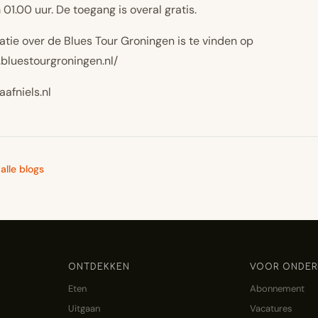
01.00 uur. De toegang is overal gratis.
atie over de Blues Tour Groningen is te vinden op
.bluestourgroningen.nl/
aafniels.nl
alle blogs
ONTDEKKEN
VOOR ONDER
Eten
Abonnement
Uitgaan
Vacatures