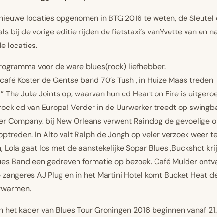
e nieuwe locaties opgenomen in BTG 2016 te weten,
de Sleutel
 als bij de vorige editie rijden de
fietstaxi’s vanYvette
van en n
 locaties.
programma voor de ware blues(rock) liefhebber.
 café Koster de Gentse band 70’s Tush , in Huize Maas treden
l” The Juke Joints op, waarvan hun cd Heart on Fire is uitgero
rock cd van Europa! Verder in de Uurwerker treedt op swing
r Company, bij New Orleans verwent Raindog de gevoelige o
ptreden. In Alto valt Ralph de Jongh op veler verzoek weer t
 Lola gaat los met de aanstekelijke Sopar Blues ,Buckshot kri
es Band een gedreven formatie op bezoek. Café Mulder ontv
 zangeres AJ Plug en in het Martini Hotel komt Bucket Heat de
rwarmen.
n het kader van Blues Tour Groningen 2016 beginnen vanaf 21